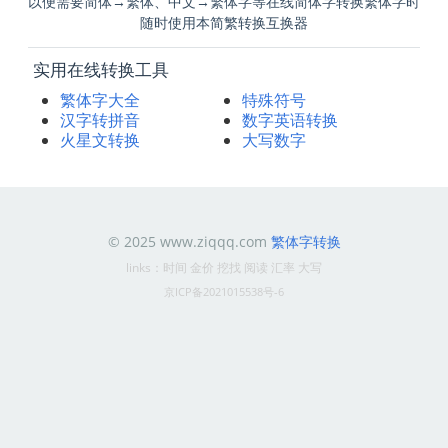
以便需要简体→繁体、中文→繁体字等在线简体字转换繁体字时
随时使用本简繁转换互换器
实用在线转换工具
繁体字大全
特殊符号
汉字转拼音
数字英语转换
火星文转换
大写数字
© 2025 www.ziqqq.com
繁体字转换
links：
时间
金价
挖找
阅读
汇率
大写
京ICP备2021015538号-6